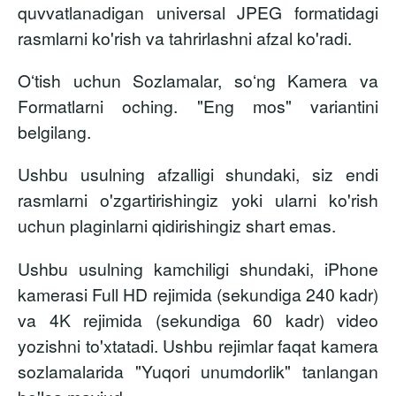
quvvatlanadigan universal JPEG formatidagi
rasmlarni ko'rish va tahrirlashni afzal ko'radi.
Oʻtish uchun Sozlamalar, soʻng Kamera va
Formatlarni oching. "Eng mos" variantini
belgilang.
Ushbu usulning afzalligi shundaki, siz endi
rasmlarni o'zgartirishingiz yoki ularni ko'rish
uchun plaginlarni qidirishingiz shart emas.
Ushbu usulning kamchiligi shundaki, iPhone
kamerasi Full HD rejimida (sekundiga 240 kadr)
va 4K rejimida (sekundiga 60 kadr) video
yozishni to'xtatadi. Ushbu rejimlar faqat kamera
sozlamalarida "Yuqori unumdorlik" tanlangan