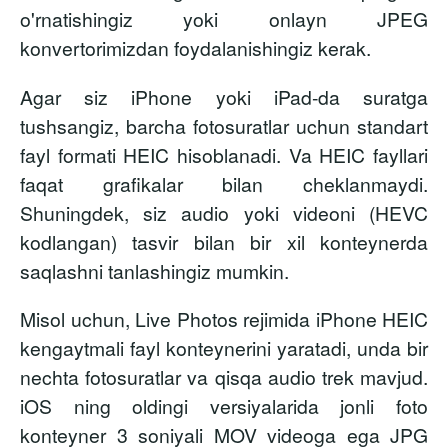
o'rnatishingiz yoki onlayn JPEG
konvertorimizdan foydalanishingiz kerak.
Agar siz iPhone yoki iPad-da suratga
tushsangiz, barcha fotosuratlar uchun standart
fayl formati HEIC hisoblanadi. Va HEIC fayllari
faqat grafikalar bilan cheklanmaydi.
Shuningdek, siz audio yoki videoni (HEVC
kodlangan) tasvir bilan bir xil konteynerda
saqlashni tanlashingiz mumkin.
Misol uchun, Live Photos rejimida iPhone HEIC
kengaytmali fayl konteynerini yaratadi, unda bir
nechta fotosuratlar va qisqa audio trek mavjud.
iOS ning oldingi versiyalarida jonli foto
konteyner 3 soniyali MOV videoga ega JPG