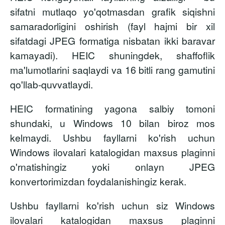
sifatni mutlaqo yo'qotmasdan grafik siqishni
samaradorligini oshirish (fayl hajmi bir xil
sifatdagi JPEG formatiga nisbatan ikki baravar
kamayadi). HEIC shuningdek, shaffoflik
ma'lumotlarini saqlaydi va 16 bitli rang gamutini
qo'llab-quvvatlaydi.
HEIC formatining yagona salbiy tomoni
shundaki, u Windows 10 bilan biroz mos
kelmaydi. Ushbu fayllarni ko'rish uchun
Windows ilovalari katalogidan maxsus plaginni
o'rnatishingiz yoki onlayn JPEG
konvertorimizdan foydalanishingiz kerak.
Ushbu fayllarni ko'rish uchun siz Windows
ilovalari katalogidan maxsus plaginni