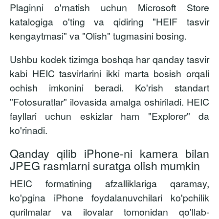
Plaginni o'rnatish uchun Microsoft Store
katalogiga o'ting va qidiring
"HEIF tasvir
kengaytmasi"
va "Olish" tugmasini bosing.
Ushbu kodek tizimga boshqa har qanday tasvir
kabi HEIC tasvirlarini ikki marta bosish orqali
ochish imkonini beradi. Ko'rish standart
"Fotosuratlar" ilovasida amalga oshiriladi. HEIC
fayllari uchun eskizlar ham "Explorer" da
ko'rinadi.
Qanday qilib iPhone-ni kamera bilan
JPEG rasmlarni suratga olish mumkin
HEIC formatining afzalliklariga qaramay,
ko'pgina iPhone foydalanuvchilari ko'pchilik
qurilmalar va ilovalar tomonidan qo'llab-