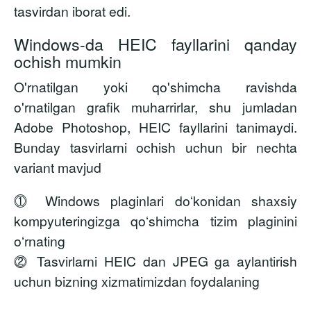
tasvirdan iborat edi.
Windows-da HEIC fayllarini qanday
ochish mumkin
O'rnatilgan yoki qo'shimcha ravishda
o'rnatilgan grafik muharrirlar, shu jumladan
Adobe Photoshop, HEIC fayllarini tanimaydi.
Bunday tasvirlarni ochish uchun bir nechta
variant mavjud
⓵ Windows plaginlari doʻkonidan shaxsiy
kompyuteringizga qoʻshimcha tizim plaginini
oʻrnating
⓶ Tasvirlarni HEIC dan JPEG ga aylantirish
uchun bizning xizmatimizdan foydalaning