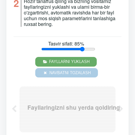
2
Hozir tanaffus qiling va bizning vositamiz
fayllaringizni yuklashi va ularni birma-bir
o'zgartirishi, avtomatik ravishda har bir fayl
uchun mos siqish parametrlarini tanlashiga
ruxsat bering.
Tasvir sifati:
85
%
FAYLLARNI YUKLASH
NAVBATNI TOZALASH
Fayllaringizni shu yerda qoldiring