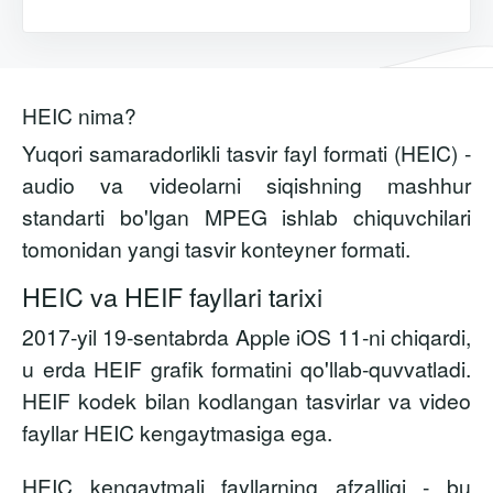
HEIC nima?
Yuqori samaradorlikli tasvir fayl formati (HEIC) -
audio va videolarni siqishning mashhur
standarti bo'lgan MPEG ishlab chiquvchilari
tomonidan yangi tasvir konteyner formati.
HEIC va HEIF fayllari tarixi
2017-yil 19-sentabrda Apple iOS 11-ni chiqardi,
u erda HEIF grafik formatini qo'llab-quvvatladi.
HEIF kodek bilan kodlangan tasvirlar va video
fayllar HEIC kengaytmasiga ega.
HEIC kengaytmali fayllarning afzalligi - bu