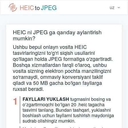
HEIC
to
JPEG
uz
HEIC ni JPEG ga qanday aylantirish
mumkin?
Ushbu bepul onlayn vosita HEIC
tasvirlaringizni to'g'ri siqish usullarini
qo'llagan holda JPEG formatiga o'zgartiradi.
Boshqa xizmatlardan farqli o'laroq, ushbu
vosita sizning elektron pochta manzilingizni
so'ramaydi, ommaviy konversiyani taklif
qiladi va 50 MB gacha bo'lgan fayllarga
ruxsat beradi.
1
FAYLLARI YUKLASH
tugmasini bosing va
oʻzgartirmoqchi boʻlgan 20 .heic tagacha
tasvirni tanlang. Bundan tashqari, yuklashni
boshlash uchun fayllarni tushirish maydoniga
sudrab olishingiz mumkin.