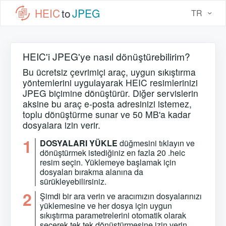
HEIC
to
JPEG
TR
HEIC'i JPEG'ye nasıl dönüştürebilirim?
Bu ücretsiz çevrimiçi araç, uygun sıkıştırma
yöntemlerini uygulayarak HEIC resimlerinizi
JPEG biçimine dönüştürür. Diğer servislerin
aksine bu araç e-posta adresinizi istemez,
toplu dönüştürme sunar ve 50 MB'a kadar
dosyalara izin verir.
1
DOSYALARI YÜKLE
düğmesini tıklayın ve
dönüştürmek istediğiniz en fazla 20 .heic
resim seçin. Yüklemeye başlamak için
dosyaları bırakma alanına da
sürükleyebilirsiniz.
2
Şimdi bir ara verin ve aracımızın dosyalarınızı
yüklemesine ve her dosya için uygun
sıkıştırma parametrelerini otomatik olarak
seçerek tek tek dönüştürmesine izin verin.