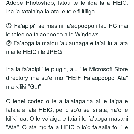
Adobe Photoshop, latou te le iloa faila HEIC.
Ina ia tatalaina ia ata, e tele filifiliga
⓵ Fa'apipi'i se masini fa'aopoopo i lau PC mai
le faleoloa fa'aopoopo a le Windows
⓶ Fa'aoga la matou 'au'aunaga e fa'aliliu ai ata
mai le HEIC i le JPEG
Ina ia faʻapipiʻi le plugin, alu i le Microsoft Store
directory ma suʻe mo
"HEIF Fa'aopoopo Ata"
ma kiliki "Get".
O lenei codec o le a faʻatagaina ai le faiga e
tatala ai ata HEIC, pei o soʻo se isi ata, naʻo le
kiliki-lua. O le va'aiga e faia i le fa'aoga masani
"Ata". O ata mo faila HEIC o loʻo faʻaalia foi i le