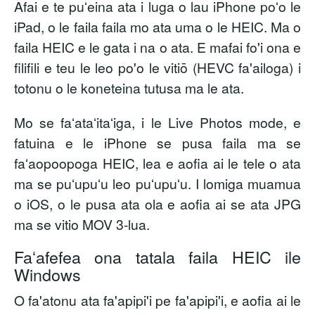
Afai e te puʻeina ata i luga o lau iPhone poʻo le
iPad, o le faila faila mo ata uma o le HEIC. Ma o
faila HEIC e le gata i na o ata. E mafai fo'i ona e
filifili e teu le leo po'o le vitiō (HEVC fa'ailoga) i
totonu o le koneteina tutusa ma le ata.
Mo se faʻataʻitaʻiga, i le Live Photos mode, e
fatuina e le iPhone se pusa faila ma se
faʻaopoopoga HEIC, lea e aofia ai le tele o ata
ma se puʻupuʻu leo puʻupuʻu. I lomiga muamua
o iOS, o le pusa ata ola e aofia ai se ata JPG
ma se vitio MOV 3-lua.
Faʻafefea ona tatala faila HEIC ile
Windows
O fa'atonu ata fa'apipi'i pe fa'apipi'i, e aofia ai le