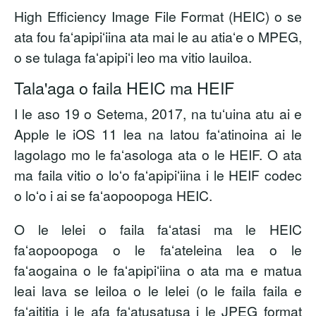
High Efficiency Image File Format (HEIC) o se
ata fou faʻapipiʻiina ata mai le au atiaʻe o MPEG,
o se tulaga faʻapipiʻi leo ma vitio lauiloa.
Tala'aga o faila HEIC ma HEIF
I le aso 19 o Setema, 2017, na tuʻuina atu ai e
Apple le iOS 11 lea na latou faʻatinoina ai le
lagolago mo le faʻasologa ata o le HEIF. O ata
ma faila vitio o loʻo faʻapipiʻiina i le HEIF codec
o loʻo i ai se faʻaopoopoga HEIC.
O le lelei o faila faʻatasi ma le HEIC
faʻaopoopoga o le faʻateleina lea o le
faʻaogaina o le faʻapipiʻiina o ata ma e matua
leai lava se leiloa o le lelei (o le faila faila e
faʻaititia i le afa faʻatusatusa i le JPEG format