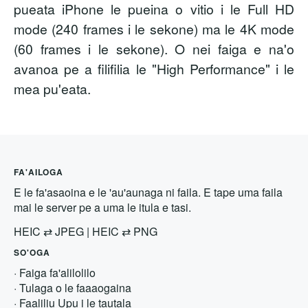
pueata iPhone le pueina o vitio i le Full HD
mode (240 frames i le sekone) ma le 4K mode
(60 frames i le sekone). O nei faiga e na'o
avanoa pe a filifilia le "High Performance" i le
mea pu'eata.
FA'AILOGA
E le fa'asaoina e le 'au'aunaga ni faila. E tape uma faila
mai le server pe a uma le itula e tasi.
HEIC
⇄
JPEG
|
HEIC
⇄
PNG
SO'OGA
·
Faiga fa'alilolilo
·
Tulaga o le faaaogaina
·
Faaliliu Upu i le tautala