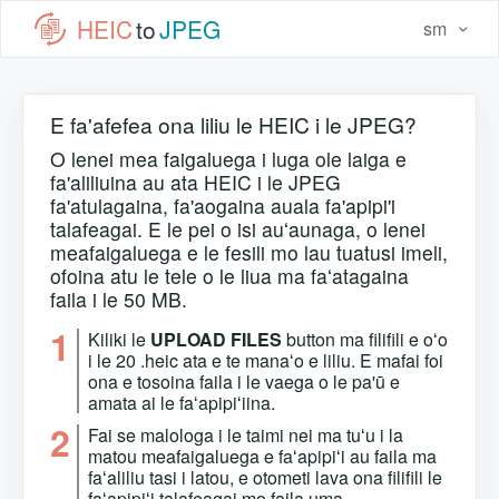
HEIC
to
JPEG
sm
E fa'afefea ona liliu le HEIC i le JPEG?
O lenei mea faigaluega i luga ole laiga e
fa'aliliuina au ata HEIC i le JPEG
fa'atulagaina, fa'aogaina auala fa'apipi'i
talafeagai. E le pei o isi auʻaunaga, o lenei
meafaigaluega e le fesili mo lau tuatusi imeli,
ofoina atu le tele o le liua ma faʻatagaina
faila i le 50 MB.
1
Kiliki le
UPLOAD FILES
button ma filifili e oʻo
i le 20 .heic ata e te manaʻo e liliu. E mafai foi
ona e tosoina faila i le vaega o le pa'ū e
amata ai le faʻapipiʻiina.
2
Fai se malologa i le taimi nei ma tuʻu i la
matou meafaigaluega e faʻapipiʻi au faila ma
faʻaliliu tasi i latou, e otometi lava ona filifili le
faʻapipiʻi talafeagai mo faila uma.