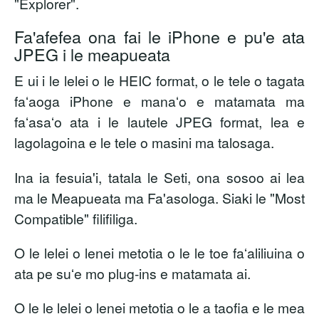
"Explorer".
Fa'afefea ona fai le iPhone e pu'e ata
JPEG i le meapueata
E ui i le lelei o le HEIC format, o le tele o tagata
faʻaoga iPhone e manaʻo e matamata ma
faʻasaʻo ata i le lautele JPEG format, lea e
lagolagoina e le tele o masini ma talosaga.
Ina ia fesuia'i, tatala le Seti, ona sosoo ai lea
ma le Meapueata ma Fa'asologa. Siaki le "Most
Compatible" filifiliga.
O le lelei o lenei metotia o le le toe faʻaliliuina o
ata pe suʻe mo plug-ins e matamata ai.
O le le lelei o lenei metotia o le a taofia e le mea