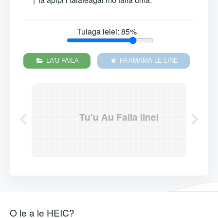
Tulaga lelei:
85
%
LA'U FAILA
FA'AMAMA LE LINE
Tu'u Au Faila iinei
O le a le HEIC?