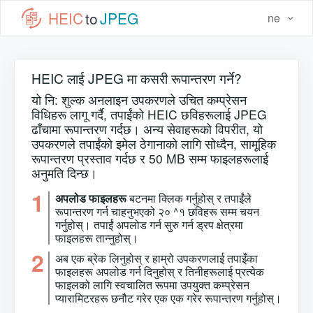
HEIC
to
JPEG
ne
HEIC लाई JPEG मा कसरी रूपान्तरण गर्ने?
यो नि: शुल्क अनलाइन उपकरणले उचित कम्प्रेसन
विधिहरू लागू गर्दै, तपाईंको HEIC छविहरूलाई JPEG
ढाँचामा रूपान्तरण गर्दछ। अन्य सेवाहरूको विपरीत, यो
उपकरणले तपाईंको इमेल ठेगानाको लागि सोध्दैन, सामूहिक
रूपान्तरण प्रस्ताव गर्दछ र 50 MB सम्म फाइलहरूलाई
अनुमति दिन्छ।
1
अपलोड फाइलहरू
बटनमा क्लिक गर्नुहोस् र तपाईंले
रूपान्तरण गर्न चाहनुभएको २० ^१ छविहरू सम्म चयन
गर्नुहोस्। तपाईं अपलोड गर्न सुरु गर्न ड्रप क्षेत्रमा
फाइलहरू तान्नुहोस्।
2
अब एक ब्रेक लिनुहोस् र हाम्रो उपकरणलाई तपाइँका
फाइलहरू अपलोड गर्न दिनुहोस् र तिनीहरूलाई प्रत्येक
फाइलको लागि स्वचालित रूपमा उपयुक्त कम्प्रेसन
प्यारामिटरहरू छनौट गरेर एक एक गरेर रूपान्तरण गर्नुहोस्।