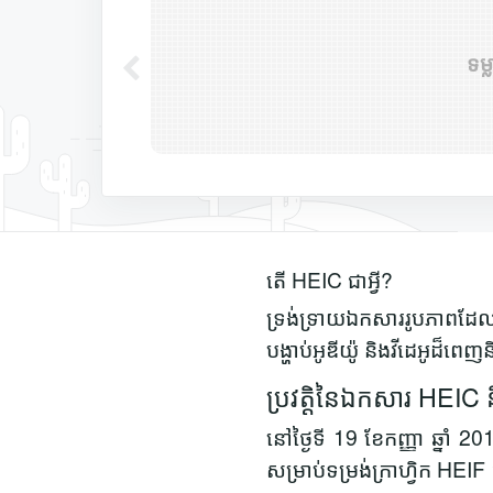
ទម្
តើ HEIC ជាអ្វី?
ទ្រង់ទ្រាយឯកសាររូបភាពដែលម
បង្ហាប់អូឌីយ៉ូ និងវីដេអូដ៏ពេ
ប្រវត្តិនៃឯកសារ HEIC
នៅថ្ងៃទី 19 ខែកញ្ញា ឆ្នាំ 2
សម្រាប់ទម្រង់ក្រាហ្វិក HE