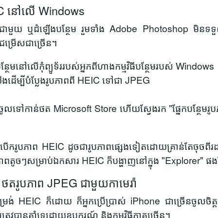
C នៅលើ Windows
្ជាប់មកជាមួយ ឬដំឡើងបន្ថែម រួមទាំង Adobe Photoshop មិន
នជម្រើសជាច្រើន។
ធបន្ថែមនៅលើកុំព្យូទ័ររបស់អ្នកពីហាងកម្មវិធីបន្ថែមរបស់ Windows
ើងដើម្បីបំប្លែងរូបភាពពី HEIC ទៅជា JPEG
 សូមចូលទៅកាន់ថត Microsoft Store ហើយស្វែងរក
"ផ្នែកបន្ថែមរ
រព័ន្ធបើករូបភាព HEIC ដូចជារូបភាពផ្សេងទៀតដោយគ្រាន់តែចុចព
 រូបភាពតូចៗសម្រាប់ឯកសារ HEIC ក៏បង្ហាញនៅក្នុង "Explorer" ផ
ថតរូបភាព JPEG ជាមួយកាមេរ៉ា
ម្រង់ HEIC ក៏ដោយ ក៏អ្នកប្រើប្រាស់ iPhone ជាច្រើនចូលចិត
ូវបានគាំទ្រដោយឧបករណ៍ និងកម្មវិធីភាគច្រើន។