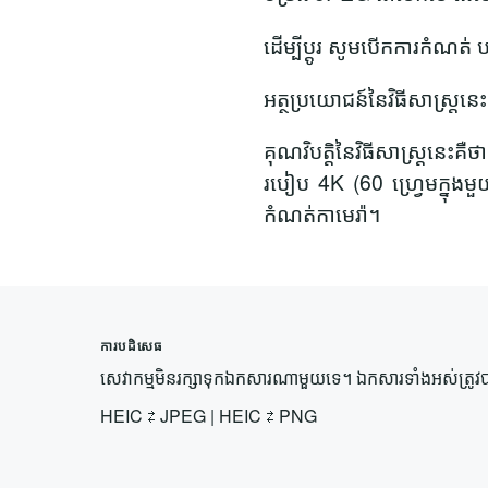
ដើម្បីប្តូរ សូមបើកការកំណត់ ប
អត្ថប្រយោជន៍នៃវិធីសាស្រ្តន
គុណវិបត្តិនៃវិធីសាស្រ្តនេះគ
របៀប 4K (60 ហ្វ្រេមក្នុងមួ
កំណត់កាមេរ៉ា។
ការបដិសេធ
សេវាកម្មមិនរក្សាទុកឯកសារណាមួយទេ។ ឯកសារទាំងអស់ត្រូវប
HEIC
⇄
JPEG
|
HEIC
⇄
PNG