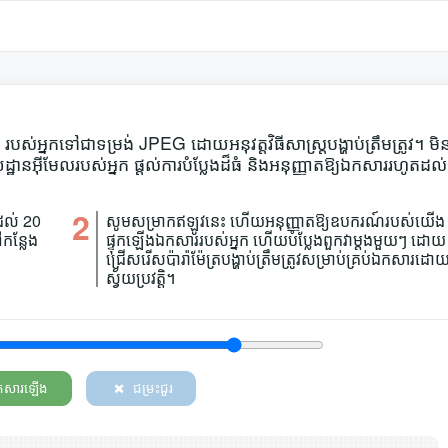
អ្នកទៅជាទម្រង់ JPEG ដោយអនុវត្តវិធីសាស្ត្របង្ហាប់ត្រឹមត្រូវ។ មិ
នអ៊ីមែលរបស់អ្នក ផ្តល់ការបំប្លែងដ៏ធំ និងអនុញ្ញាតឱ្យឯកសាររហូតដល់
2
ដល់ 20
សូមសម្រាកឥឡូវនេះ ហើយអនុញ្ញាតឱ្យឧបករណ៍របស់យើង
កន្លែង
ផ្ទុកឡើងឯកសាររបស់អ្នក ហើយបំប្លែងពួកវាម្តងមួយៗ ដោយ
ជ្រើសរើសប៉ារ៉ាម៉ែត្របង្ហាប់ត្រឹមត្រូវសម្រាប់គ្រប់ឯកសារដោ
ស្វ័យប្រវត្តិ។
ឯកសារឡើង
ជម្រះជួរ