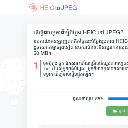
HEIC
to
JPEG
តើធ្វើដូចម្តេចដើម្បីបំប្លែង HEIC ទៅ JPEG?
ឧបករណ៍អនឡាញឥតគិតថ្លៃនេះបំប្លែងរូបភាព HEIC របស់
ដូចសេវាកម្មផ្សេងទៀត ឧបករណ៍នេះមិនសួររកអាសយដ្ឋា
50 MB។
1
ចុចប៊ូតុង ផ្ទុក
ឯកសារ
ហើយជ្រើសរើសរូបភាពរហូត
.heic ដែលអ្នកចង់បំប្លែង។ អ្នកក៏អាចអូសឯកសារទៅ
ទម្លាក់ ដើម្បីចាប់ផ្តើមផ្ទុកឡើង។
គុណភាព​រូប:
85
%
ផ្ទុក