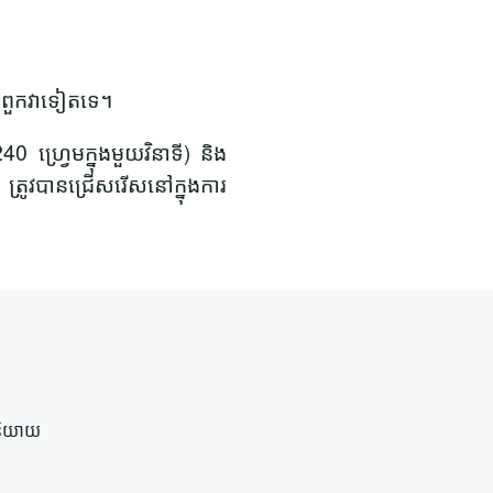
មើលពួកវាទៀតទេ។
0 ហ្វ្រេមក្នុងមួយវិនាទី) និង
 ត្រូវបានជ្រើសរើសនៅក្នុងការ
រនិយាយ