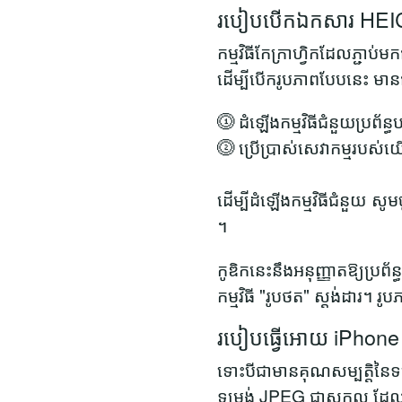
របៀបបើកឯកសារ HEI
កម្មវិធីកែក្រាហ្វិកដែលភ
ដើម្បីបើករូបភាពបែបនេះ មា
⓵ ដំឡើងកម្មវិធីជំនួយប្រព័ន្
⓶ ប្រើប្រាស់សេវាកម្មរបស់យ
ដើម្បីដំឡើងកម្មវិធីជំនួយ
។
កូឌិកនេះនឹងអនុញ្ញាតឱ្យប្
កម្មវិធី "រូបថត" ស្តង់ដារ។
របៀបធ្វើអោយ iPhone 
ទោះបីជាមានគុណសម្បត្តិនៃទ
ទម្រង់ JPEG ជាសកល ដែលត្រ