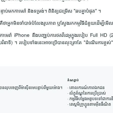
ន្ទាប់មកកាមេរ៉ា និងទម្រង់។ ពិនិត្យជម្រើស "ឆបគ្នាបំផុត" ។
េះគឺថាអ្នកមិនចាំបាច់បំលែងរូបភាព ឬស្វែងរកកម្មវិធីជំនួយដើម្បី
ឺថាកាមេរ៉ា iPhone នឹងបញ្ឈប់ការថតវីដេអូក្នុងរបៀប Full HD (24
យវិនាទី) ។ របៀបទាំងនេះអាចប្រើបានលុះត្រាតែ "ដំណើរការខ្ពស់"
តំណភ្ជាប់
ានលុបចេញពីម៉ាស៊ីនមេបន្ទាប់ពីមួយម៉ោង។
·
គោលការណ៍​ភាព​ឯកជន
·
ល័ក្ខខ័ណ្ឌនៃការប្រើប្រាស់
·
កម្មវិធីបម្លែងអត្ថបទទៅជាកា
·
តេស្តមីក្រូហ្វូនតាមអ៊ីនធឺណិត