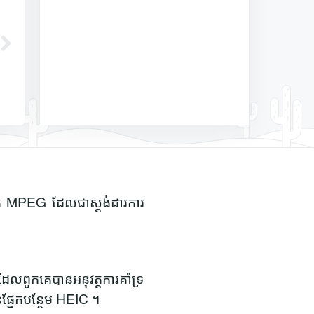
្កើត MPEG ដែលជាស្តង់ដារការ
 ដែលពួកគេបានអនុវត្តការគាំទ្រ
ផ្នែកបន្ថែម HEIC ។