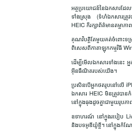
អត្ថប្រយោជន៍នៃឯកសារដែលមា
ទាំងស្រុង (ទំហំឯកសារត្
HEIC ក៏រក្សាព័ត៌មានតម្លាភា
គុណវិបត្តិតែមួយគត់ចំពោះ
ពិសេសពីកាតាឡុកកម្មវិធី W
ដើម្បីមើលឯកសារទាំងនេះ អ្ន
អ៊ីនធឺណិតរបស់យើង។
ប្រសិនបើអ្នកថតរូបនៅលើ i
ឯកសារ HEIC មិនត្រូវបានកំណ
នៅក្នុងធុងដូចគ្នាជាមួយរូបភា
ឧទាហរណ៍ នៅក្នុងរបៀប Liv
និងបទអូឌីយ៉ូខ្លី។ នៅក្នុងក