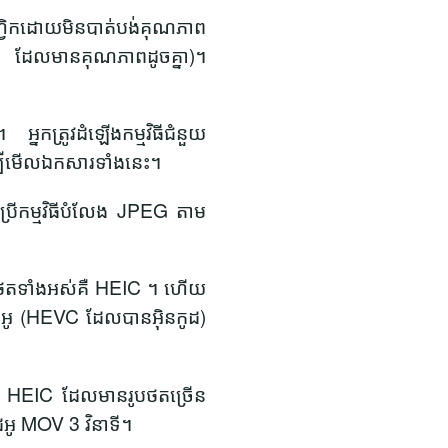
ាហ្វិកដោយមិនបាត់បង់គុណភាព
G ដែលមានគុណភាពដូចគ្នា)។
កត្រូវដំឡើងកម្មវិធីជំនួយ
្បីមើលឯកសារទាំងនេះ។
ប្រើកម្មវិធីបំលែង JPEG តាម
ូបថតទាំងអស់គឺ HEIC ។ ហើយ
ីដេអូ (HEVC ដែលបានអ៊ិនកូដ)
ែម HEIC ដែលមានរូបថតច្រើន
ដេអូ MOV 3 វិនាទី។