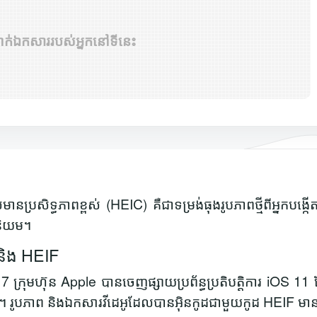
លាក់ឯកសាររបស់អ្នកនៅទីនេះ
ានប្រសិទ្ធភាពខ្ពស់ (HEIC) គឺជាទម្រង់ធុងរូបភាពថ្មីពីអ្នកបង
ញនិយម។
 និង HEIF
017 ក្រុមហ៊ុន Apple បានចេញផ្សាយប្រព័ន្ធប្រតិបត្តិការ iOS 11
IF ។ រូបភាព និងឯកសារវីដេអូដែលបានអ៊ិនកូដជាមួយកូដ HEIF មាន