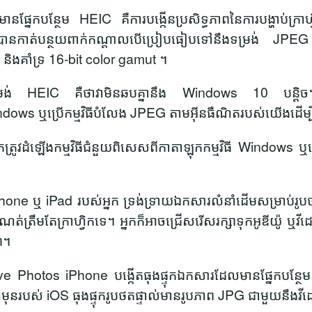
នផ្នែកបន្ថែម HEIC គឺការបង្កើនប្រសិទ្ធភាពនៃការបង្ហាប់ក្រ
រូវបានកាត់បន្ថយពាក់កណ្តាលបើប្រៀបធៀបទៅនឹងទម្រង់ JPE
ព និងគាំទ្រ 16-bit color gamut ។
ទម្រង់ HEIC គឺថាវាមិនឆបគ្នានឹង Windows 10 បន្តិច។ អ្ន
indows ឬប្រើកម្មវិធីបំលែង JPEG តាមអ៊ីនធឺណិតរបស់យើងដើម
កត្រូវដំឡើងកម្មវិធីជំនួយពិសេសពីកាតាឡុកកម្មវិធី Windows ឬ
Phone ឬ iPad របស់អ្នក ទ្រង់ទ្រាយឯកសារលំនាំដើមសម្រាប់រ
ត់ត្រឹមតែក្រាហ្វិកទេ។ អ្នកក៏អាចជ្រើសរើសរក្សាទុកអូឌីយ៉ូ ឬវ
ព។
e Photos iPhone បង្កើតធុងផ្ទុកឯកសារដែលមានផ្នែកបន្ថ
ំណែមុនរបស់ iOS ធុងផ្ទុករូបថតផ្ទាល់មានរូបភាព JPG ជាមួយនឹងវី