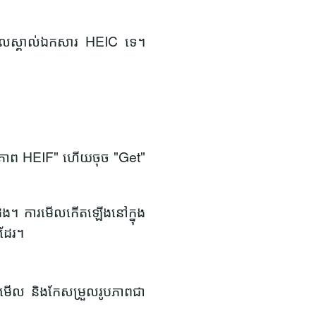
ទទួលស្គាល់ឯកសារ HEIC ទេ។
ូបភាព HEIF"
ហើយចុច "Get"
ីរដង។ ការមើលកើតឡើងនៅក្នុង
ងដែរ។
្តមើល និងកែសម្រួលរូបភាពជា