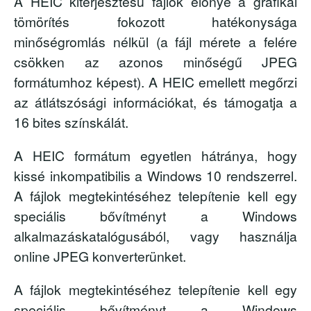
A HEIC kiterjesztésű fájlok előnye a grafikai
tömörítés fokozott hatékonysága
minőségromlás nélkül (a fájl mérete a felére
csökken az azonos minőségű JPEG
formátumhoz képest). A HEIC emellett megőrzi
az átlátszósági információkat, és támogatja a
16 bites színskálát.
A HEIC formátum egyetlen hátránya, hogy
kissé inkompatibilis a Windows 10 rendszerrel.
A fájlok megtekintéséhez telepítenie kell egy
speciális bővítményt a Windows
alkalmazáskatalógusából, vagy használja
online JPEG konverterünket.
A fájlok megtekintéséhez telepítenie kell egy
speciális bővítményt a Windows