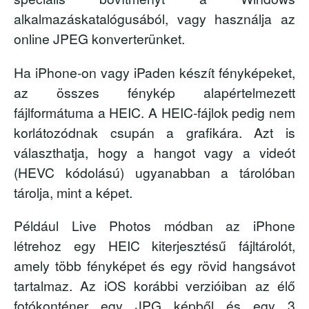
alkalmazáskatalógusából, vagy használja az
online JPEG konverterünket.
Ha iPhone-on vagy iPaden készít fényképeket,
az összes fénykép alapértelmezett
fájlformátuma a HEIC. A HEIC-fájlok pedig nem
korlátozódnak csupán a grafikára. Azt is
választhatja, hogy a hangot vagy a videót
(HEVC kódolású) ugyanabban a tárolóban
tárolja, mint a képet.
Például Live Photos módban az iPhone
létrehoz egy HEIC kiterjesztésű fájltárolót,
amely több fényképet és egy rövid hangsávot
tartalmaz. Az iOS korábbi verzióiban az élő
fotókonténer egy JPG képből és egy 3