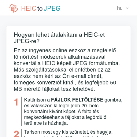
HEIC
to
JPEG
hu
Hogyan lehet átalakítani a HEIC-et
JPEG-re?
Ez az ingyenes online eszköz a megfelelő
tömörítési módszerek alkalmazásával
konvertálja HEIC képeit JPEG formátumba.
Más szolgáltatásokkal ellentétben ez az
eszköz nem kéri az Ön e-mail címét,
tömeges konverziót kínál, és legfeljebb 50
MB méretű fájlokat tesz lehetővé.
1
Kattintson a
FÁJLOK FELTÖLTÉSE
gombra,
és válasszon ki legfeljebb 20 .heic
konvertálni kívánt képet. A feltöltés
megkezdéséhez a fájlokat a legördülő
területre is húzhatja.
2
Tartson most egy kis szünetet, és hagyja,