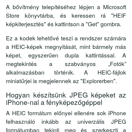
A bővítmény telepítéséhez lépjen a Microsoft
Store könyvtárba, és keressen rá
"HEIF
képkiterjesztés"
és kattintson a "Get" gombra.
Ez a kodek lehetővé teszi a rendszer számára
a HEIC-képek megnyitását, mint bármely más
képet, egyszerűen dupla kattintással. A
megtekintés a szabványos „Fotók”
alkalmazásban történik. A HEIC-fájlok
miniatűrjei is megjelennek az "Explorerben".
Hogyan készítsünk JPEG képeket az
iPhone-nal a fényképezőgéppel
A HEIC formátum előnyei ellenére sok iPhone
felhasználó inkább az univerzális JPEG
formátumban tekinti meg és szerkeszti a