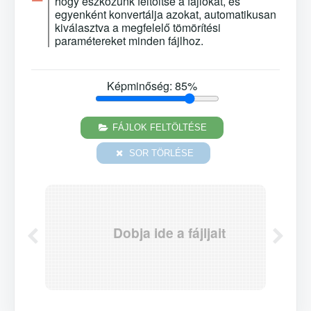
hogy eszközünk feltöltse a fájlokat, és
egyenként konvertálja azokat, automatikusan
kiválasztva a megfelelő tömörítési
paramétereket minden fájlhoz.
Képminőség:
85
%
FÁJLOK FELTÖLTÉSE
SOR TÖRLÉSE
Dobja ide a fájljait