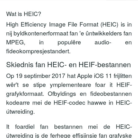
Wat is HEIC?
High Efficiency Image File Format (HEIC) is in
nij byldkontenerformaat fan 'e ûntwikkelders fan
MPEG, in populêre audio- en
fideokompresjestandert.
Skiednis fan HEIC- en HEIF-bestannen
Op 19 septimber 2017 hat Apple iOS 11 frijlitten
wêr't se stipe ymplementeare foar it HEIF-
grafykformaat. Ofbyldings en fideobestannen
kodearre mei de HEIF-codec hawwe in HEIC-
útwreiding.
It foardiel fan bestannen mei de HEIC-
útwreiding is de ferhege effisjinsje fan grafyske