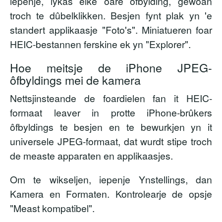
iepenje, lykas elke oare ôfbylding, gewoan
troch te dûbelklikken. Besjen fynt plak yn 'e
standert applikaasje "Foto's". Miniatueren foar
HEIC-bestannen ferskine ek yn "Explorer".
Hoe meitsje de iPhone JPEG-
ôfbyldings mei de kamera
Nettsjinsteande de foardielen fan it HEIC-
formaat leaver in protte iPhone-brûkers
ôfbyldings te besjen en te bewurkjen yn it
universele JPEG-formaat, dat wurdt stipe troch
de measte apparaten en applikaasjes.
Om te wikseljen, iepenje Ynstellings, dan
Kamera en Formaten. Kontrolearje de opsje
"Meast kompatibel".