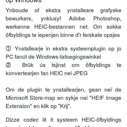
Ynboude of ekstra ynstalleare grafyske
bewurkers, ynklusyf Adobe Photoshop,
werkenne HEIC-bestannen net. Om sokke
ôfbyldings te iepenjen binne d'r ferskate opsjes
⓵ Ynstallearje in ekstra systeemplugin op jo
PC fanút de Windows-tafoegingswinkel
⓶ Brûk ús tsjinst om ôfbyldings te
konvertearjen fan HEIC nei JPEG
Om de plugin te ynstallearjen, gean nei de
Microsoft Store-map en sykje nei
"HEIF Image
Extension"
en klik op "Krij".
Dizze codec lit it systeem HEIC-ôfbyldings