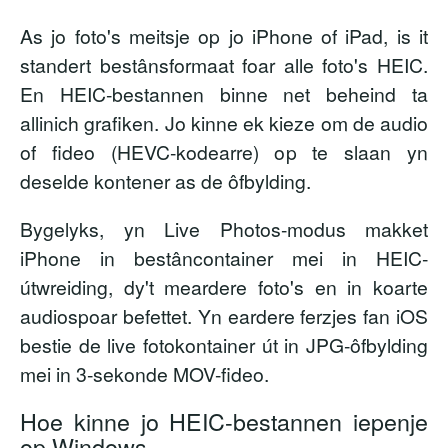
As jo foto's meitsje op jo iPhone of iPad, is it
standert bestânsformaat foar alle foto's HEIC.
En HEIC-bestannen binne net beheind ta
allinich grafiken. Jo kinne ek kieze om de audio
of fideo (HEVC-kodearre) op te slaan yn
deselde kontener as de ôfbylding.
Bygelyks, yn Live Photos-modus makket
iPhone in bestâncontainer mei in HEIC-
útwreiding, dy't meardere foto's en in koarte
audiospoar befettet. Yn eardere ferzjes fan iOS
bestie de live fotokontainer út in JPG-ôfbylding
mei in 3-sekonde MOV-fideo.
Hoe kinne jo HEIC-bestannen iepenje
op Windows