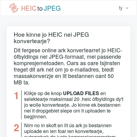
HEIC
to
JPEG
fy
Hoe kinne jo HEIC nei JPEG
konvertearje?
Dit fergese online ark konvertearret jo HEIC-
ôfbyldings nei JPEG-formaat, mei passende
kompresjemetoaden. Oars as oare tsjinsten
freget dit ark net om jo e-mailadres, biedt
massakonverzje en lit bestannen oant 50
MB ta.
1
Klikje op de knop
UPLOAD FILES
en
selektearje maksimaal 20 .heic ôfbyldings dy't
jo wolle konvertearje. Jo kinne ek bestannen
nei it dropgebiet slepe om it uploaden te
begjinnen.
2
Nim no in skoft en lit ús ark jo bestannen
uploade en ien foar ien konvertearje,
automatysk de juste kompresjeparameters