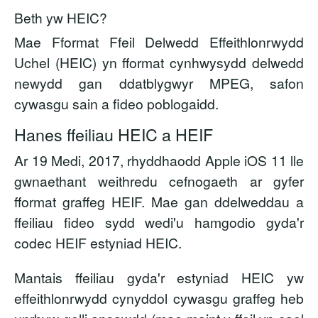
Beth yw HEIC?
Mae Fformat Ffeil Delwedd Effeithlonrwydd
Uchel (HEIC) yn fformat cynhwysydd delwedd
newydd gan ddatblygwyr MPEG, safon
cywasgu sain a fideo poblogaidd.
Hanes ffeiliau HEIC a HEIF
Ar 19 Medi, 2017, rhyddhaodd Apple iOS 11 lle
gwnaethant weithredu cefnogaeth ar gyfer
fformat graffeg HEIF. Mae gan ddelweddau a
ffeiliau fideo sydd wedi'u hamgodio gyda'r
codec HEIF estyniad HEIC.
Mantais ffeiliau gyda'r estyniad HEIC yw
effeithlonrwydd cynyddol cywasgu graffeg heb