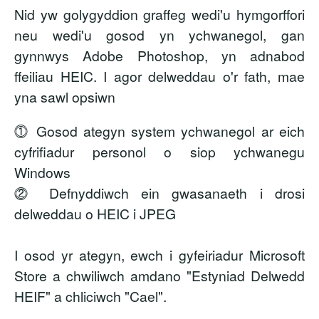
Nid yw golygyddion graffeg wedi'u hymgorffori
neu wedi'u gosod yn ychwanegol, gan
gynnwys Adobe Photoshop, yn adnabod
ffeiliau HEIC. I agor delweddau o'r fath, mae
yna sawl opsiwn
⓵ Gosod ategyn system ychwanegol ar eich
cyfrifiadur personol o siop ychwanegu
Windows
⓶ Defnyddiwch ein gwasanaeth i drosi
delweddau o HEIC i JPEG
I osod yr ategyn, ewch i gyfeiriadur Microsoft
Store a chwiliwch amdano
"Estyniad Delwedd
HEIF"
a chliciwch "Cael".