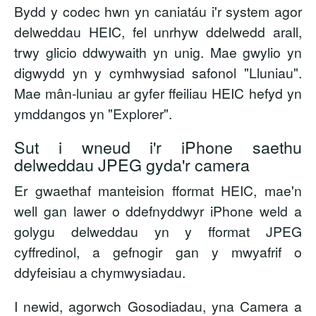
Bydd y codec hwn yn caniatáu i'r system agor
delweddau HEIC, fel unrhyw ddelwedd arall,
trwy glicio ddwywaith yn unig. Mae gwylio yn
digwydd yn y cymhwysiad safonol "Lluniau".
Mae mân-luniau ar gyfer ffeiliau HEIC hefyd yn
ymddangos yn "Explorer".
Sut i wneud i'r iPhone saethu
delweddau JPEG gyda'r camera
Er gwaethaf manteision fformat HEIC, mae'n
well gan lawer o ddefnyddwyr iPhone weld a
golygu delweddau yn y fformat JPEG
cyffredinol, a gefnogir gan y mwyafrif o
ddyfeisiau a chymwysiadau.
I newid, agorwch Gosodiadau, yna Camera a