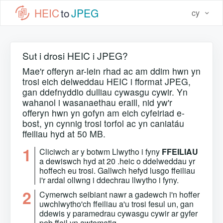
HEIC
to
JPEG
cy
Sut i drosi HEIC i JPEG?
Mae'r offeryn ar-lein rhad ac am ddim hwn yn
trosi eich delweddau HEIC i fformat JPEG,
gan ddefnyddio dulliau cywasgu cywir. Yn
wahanol i wasanaethau eraill, nid yw'r
offeryn hwn yn gofyn am eich cyfeiriad e-
bost, yn cynnig trosi torfol ac yn caniatáu
ffeiliau hyd at 50 MB.
1
Cliciwch ar y botwm Llwytho i fyny
FFEILIAU
a dewiswch hyd at 20 .heic o ddelweddau yr
hoffech eu trosi. Gallwch hefyd lusgo ffeiliau
i'r ardal ollwng i ddechrau llwytho i fyny.
2
Cymerwch seibiant nawr a gadewch i'n hoffer
uwchlwytho'ch ffeiliau a'u trosi fesul un, gan
ddewis y paramedrau cywasgu cywir ar gyfer
pob ffeil yn awtomatig.