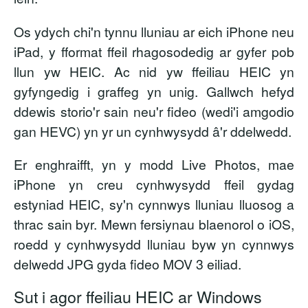
Os ydych chi'n tynnu lluniau ar eich iPhone neu
iPad, y fformat ffeil rhagosodedig ar gyfer pob
llun yw HEIC. Ac nid yw ffeiliau HEIC yn
gyfyngedig i graffeg yn unig. Gallwch hefyd
ddewis storio'r sain neu'r fideo (wedi'i amgodio
gan HEVC) yn yr un cynhwysydd â'r ddelwedd.
Er enghraifft, yn y modd Live Photos, mae
iPhone yn creu cynhwysydd ffeil gydag
estyniad HEIC, sy'n cynnwys lluniau lluosog a
thrac sain byr. Mewn fersiynau blaenorol o iOS,
roedd y cynhwysydd lluniau byw yn cynnwys
delwedd JPG gyda fideo MOV 3 eiliad.
Sut i agor ffeiliau HEIC ar Windows