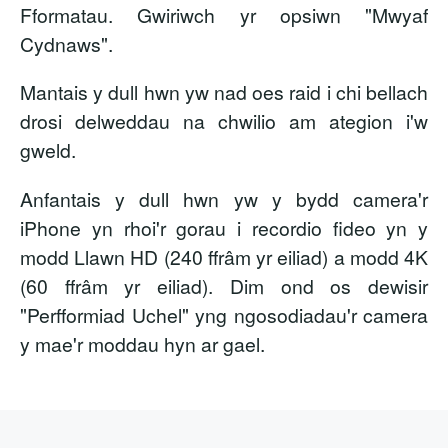
Fformatau. Gwiriwch yr opsiwn "Mwyaf
Cydnaws".
Mantais y dull hwn yw nad oes raid i chi bellach
drosi delweddau na chwilio am ategion i'w
gweld.
Anfantais y dull hwn yw y bydd camera'r
iPhone yn rhoi'r gorau i recordio fideo yn y
modd Llawn HD (240 ffrâm yr eiliad) a modd 4K
(60 ffrâm yr eiliad). Dim ond os dewisir
"Perfformiad Uchel" yng ngosodiadau'r camera
y mae'r moddau hyn ar gael.