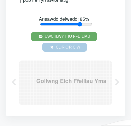
Ansawdd delwedd:
85
%
UWCHLWYTHO FFEILIAU
CLIRIO'R CIW
Gollwng Eich Ffeiliau Yma