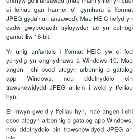
unrhyw golli ansawdd (mae maint y ffeil yn cael
ei leihau gan hanner o'i gymharu â fformat
JPEG gyda'r un ansawdd). Mae HEIC hefyd yn
cadw gwybodaeth tryloywder ac yn cefnogi
gamut lliw 16-bit.
Yr unig anfantais i fformat HEIC yw ei fod
ychydig yn anghydnaws â Windows 10. Mae
angen i chi osod ategyn arbennig o gatalog
app Windows, neu ddefnyddio ein
trawsnewidydd JPEG ar-lein i weld y ffeiliau
hyn.
Er mwyn gweld y ffeiliau hyn, mae angen i chi
osod ategyn arbennig o gatalog app Windows,
neu ddefnyddio ein trawsnewidydd JPEG ar-
lein.